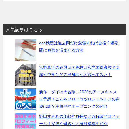
人気記事はこちら
eco検定は過去問だけ勉強すれば合格？短期
間に勉強を済ませる方法
宮野真守の経歴は？高校は和光国際高校？学
歴や中学などの出身地など調べてみた！
新作「ダイの大冒険」2020のアニメキャス
ト予想！ヒムやフローラやロン・ベルクの声
優は誰？主題歌やオープニングの紹介
野田すみれの年齢や身長などWiki風プロフィ
ール！父親や母親など家族構成を紹介