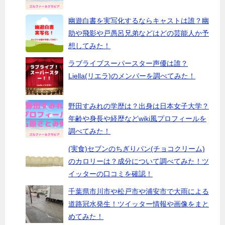
幽遊白書を実写化するならキャストは誰？幽
助や飛影や戸愚呂兄弟などはどの芸能人か予
想してみた！
ラブライブスーパースター声優は誰？
Liella(リエラ)のメンバーを調べてみた！
野田すみれの学歴は？出身は日本女子大学？
年齢や身長や経歴などwiki風プロフィールを
調べてみた！
(実食)セブンのちぎりパン(チョコクリーム)
のカロリーは？成分について調べてみた！ツ
イッターの口コミを確認！
千葉県市川市や松戸市や浦安市で大雨による
道路冠水発生！ツイッター情報や画像をまと
めてみた！