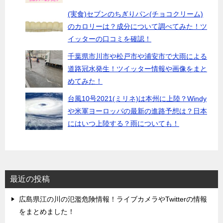
(実食)セブンのちぎりパン(チョコクリーム)
のカロリーは？成分について調べてみた！ツ
イッターの口コミを確認！
千葉県市川市や松戸市や浦安市で大雨による
道路冠水発生！ツイッター情報や画像をまと
めてみた！
台風10号2021(ミリネ)は本州に上陸？Windy
や米軍ヨーロッパの最新の進路予想は？日本
にはいつ上陸する？雨についても！
最近の投稿
広島県江の川の氾濫危険情報！ライブカメラやTwitterの情報
をまとめました！