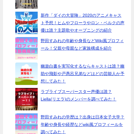
新作「ダイの大冒険」2020のアニメキャス
ト予想！ヒムやフローラやロン・ベルクの声
優は誰？主題歌やオープニングの紹介
野田すみれの年齢や身長などWiki風プロフィ
ール！父親や母親など家族構成を紹介
幽遊白書を実写化するならキャストは誰？幽
助や飛影や戸愚呂兄弟などはどの芸能人か予
想してみた！
ラブライブスーパースター声優は誰？
Liella(リエラ)のメンバーを調べてみた！
野田すみれの学歴は？出身は日本女子大学？
年齢や身長や経歴などwiki風プロフィールを
調べてみた！