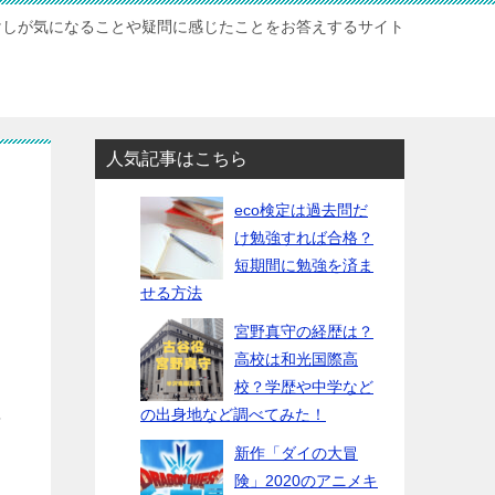
けしが気になることや疑問に感じたことをお答えするサイト
人気記事はこちら
eco検定は過去問だ
け勉強すれば合格？
短期間に勉強を済ま
せる方法
宮野真守の経歴は？
高校は和光国際高
校？学歴や中学など
の出身地など調べてみた！
年
新作「ダイの大冒
険」2020のアニメキ