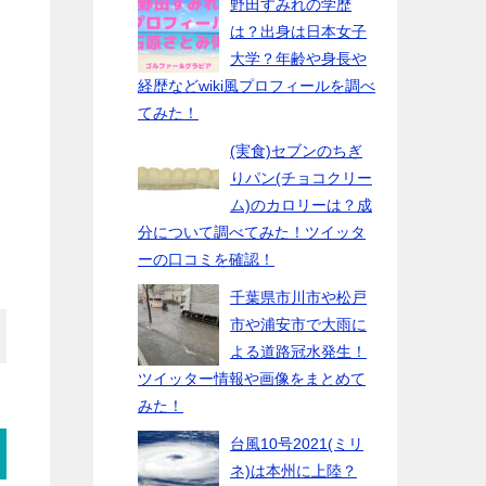
野田すみれの学歴
は？出身は日本女子
大学？年齢や身長や
経歴などwiki風プロフィールを調べ
てみた！
(実食)セブンのちぎ
りパン(チョコクリー
ム)のカロリーは？成
分について調べてみた！ツイッタ
ーの口コミを確認！
千葉県市川市や松戸
市や浦安市で大雨に
よる道路冠水発生！
ツイッター情報や画像をまとめて
みた！
台風10号2021(ミリ
ネ)は本州に上陸？