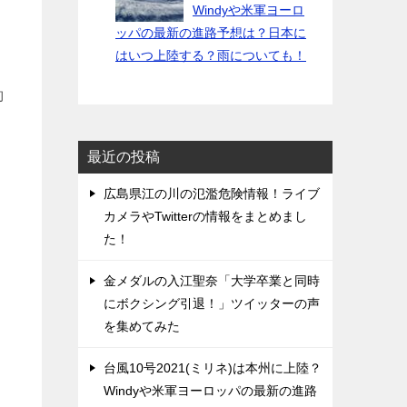
Windyや米軍ヨーロ
ッパの最新の進路予想は？日本に
はいつ上陸する？雨についても！
約
最近の投稿
広島県江の川の氾濫危険情報！ライブ
カメラやTwitterの情報をまとめまし
た！
金メダルの入江聖奈「大学卒業と同時
にボクシング引退！」ツイッターの声
を集めてみた
台風10号2021(ミリネ)は本州に上陸？
Windyや米軍ヨーロッパの最新の進路