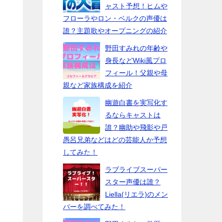
ャスト予想！ヒムや
フローラやロン・ベルクの声優は
誰？主題歌やオープニングの紹介
野田すみれの年齢や
身長などWiki風プロ
フィール！父親や母
親など家族構成を紹介
幽遊白書を実写化す
るならキャストは
誰？幽助や飛影や戸
愚呂兄弟などはどの芸能人か予想
してみた！
ラブライブスーパー
スター声優は誰？
Liella(リエラ)のメン
バーを調べてみた！