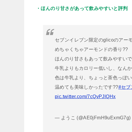
・ほんのり甘さがあって飲みやすいと評判
セブンイレブン限定のglicoのア
めちゃくちゃアーモンドの香り??
ほんのり甘さもあって飲みやすい
牛乳よりもカロリー低いし、なんか
色は牛乳より、ちょっと茶色っぽ
温めても美味しかったです??
#セ
pic.twitter.com/7cQvPJlQHx
— ようこ (@AE0jFmH9uExmG7g)