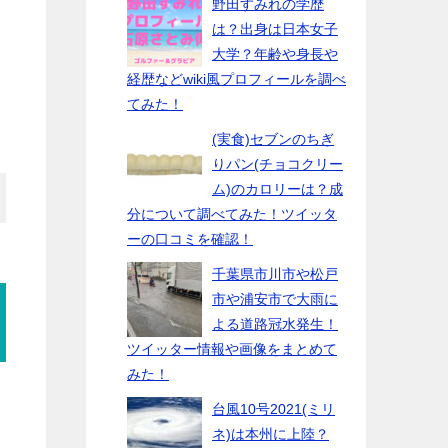
野田すみれの学歴
は？出身は日本女子
大学？年齢や身長や
経歴などwiki風プロフィールを調べ
てみた！
(実食)セブンのちぎ
りパン(チョコクリー
ム)のカロリーは？成
分について調べてみた！ツイッタ
ーの口コミを確認！
千葉県市川市や松戸
市や浦安市で大雨に
よる道路冠水発生！
ツイッター情報や画像をまとめて
みた！
台風10号2021(ミリ
ネ)は本州に上陸？