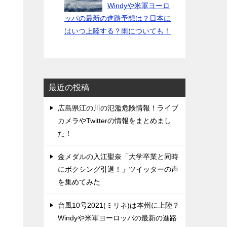
Windyや米軍ヨーロ
ッパの最新の進路予想は？日本に
はいつ上陸する？雨についても！
最近の投稿
広島県江の川の氾濫危険情報！ライブ
カメラやTwitterの情報をまとめまし
た！
金メダルの入江聖奈「大学卒業と同時
にボクシング引退！」ツイッターの声
を集めてみた
台風10号2021(ミリネ)は本州に上陸？
Windyや米軍ヨーロッパの最新の進路