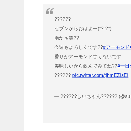
??????
セブンからおはよー(*?-?*)
雨かぁ笑??
今週もよろしくです??
#アーモンド
香りがアーモンド甘くないです
美味しいから飲んでみてね??
#一日
??????
pic.twitter.com/tjhmEZlsEi
— ??????しいちゃん?????? (@sun