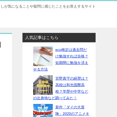
けしが気になることや疑問に感じたことをお答えするサイト
人気記事はこちら
関
eco検定は過去問だ
け勉強すれば合格？
短期間に勉強を済ま
せる方法
宮野真守の経歴は？
高校は和光国際高
校？学歴や中学など
の出身地など調べてみた！
新作「ダイの大冒
険」2020のアニメキ