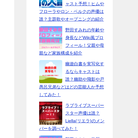
ャスト予想！ヒムや
フローラやロン・ベルクの声優は
誰？主題歌やオープニングの紹介
野田すみれの年齢や
身長などWiki風プロ
フィール！父親や母
親など家族構成を紹介
幽遊白書を実写化す
るならキャストは
誰？幽助や飛影や戸
愚呂兄弟などはどの芸能人か予想
してみた！
ラブライブスーパー
スター声優は誰？
Liella(リエラ)のメン
バーを調べてみた！