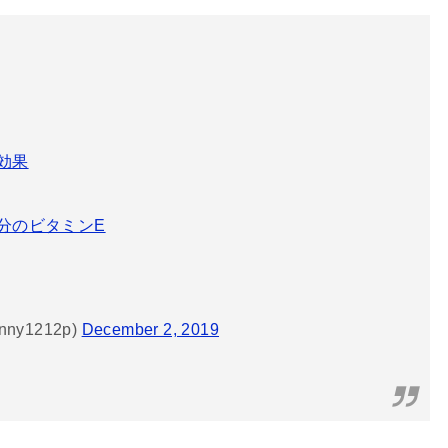
効果
分のビタミンE
ny1212p)
December 2, 2019