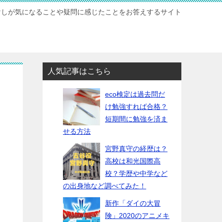
けしが気になることや疑問に感じたことをお答えするサイト
人気記事はこちら
eco検定は過去問だ
け勉強すれば合格？
短期間に勉強を済ま
せる方法
宮野真守の経歴は？
高校は和光国際高
校？学歴や中学など
の出身地など調べてみた！
新作「ダイの大冒
険」2020のアニメキ