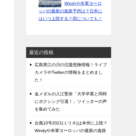
Windyや米軍ヨーロ
ッパの最新の進路予想は？日本に
はいつ上陸する？雨についても！
最近の投稿
広島県江の川の氾濫危険情報！ライブ
カメラやTwitterの情報をまとめまし
た！
金メダルの入江聖奈「大学卒業と同時
にボクシング引退！」ツイッターの声
を集めてみた
台風10号2021(ミリネ)は本州に上陸？
Windyや米軍ヨーロッパの最新の進路