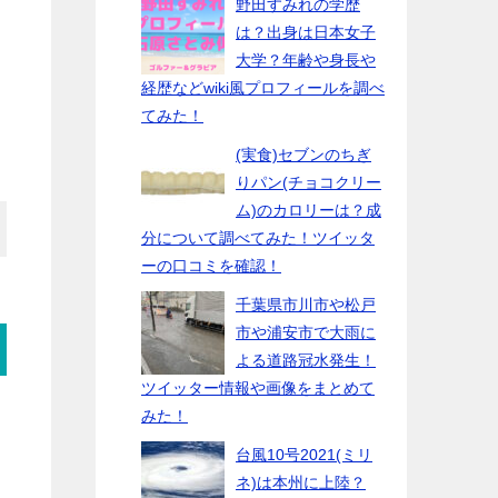
野田すみれの学歴
は？出身は日本女子
大学？年齢や身長や
経歴などwiki風プロフィールを調べ
てみた！
(実食)セブンのちぎ
りパン(チョコクリー
ム)のカロリーは？成
分について調べてみた！ツイッタ
ーの口コミを確認！
千葉県市川市や松戸
市や浦安市で大雨に
よる道路冠水発生！
ツイッター情報や画像をまとめて
みた！
台風10号2021(ミリ
ネ)は本州に上陸？