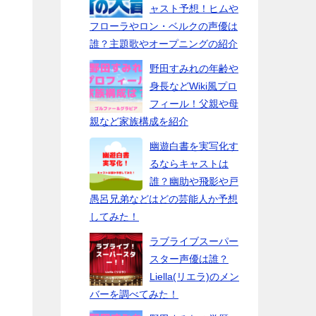
ャスト予想！ヒムや
フローラやロン・ベルクの声優は
誰？主題歌やオープニングの紹介
野田すみれの年齢や
身長などWiki風プロ
フィール！父親や母
親など家族構成を紹介
幽遊白書を実写化す
るならキャストは
誰？幽助や飛影や戸
愚呂兄弟などはどの芸能人か予想
してみた！
ラブライブスーパー
スター声優は誰？
Liella(リエラ)のメン
バーを調べてみた！