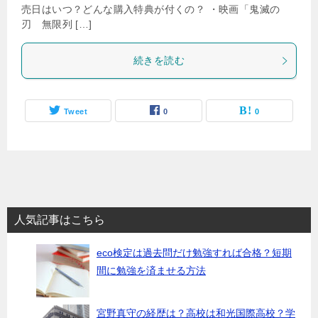
売日はいつ？どんな購入特典が付くの？ ・映画「鬼滅の
刃 無限列 […]
続きを読む
Tweet
0
0
人気記事はこちら
eco検定は過去問だけ勉強すれば合格？短期
間に勉強を済ませる方法
宮野真守の経歴は？高校は和光国際高校？学