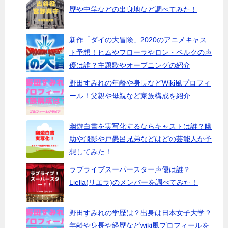
歴や中学などの出身地など調べてみた！
新作「ダイの大冒険」2020のアニメキャス
ト予想！ヒムやフローラやロン・ベルクの声
優は誰？主題歌やオープニングの紹介
野田すみれの年齢や身長などWiki風プロフィ
ール！父親や母親など家族構成を紹介
幽遊白書を実写化するならキャストは誰？幽
助や飛影や戸愚呂兄弟などはどの芸能人か予
想してみた！
ラブライブスーパースター声優は誰？
Liella(リエラ)のメンバーを調べてみた！
野田すみれの学歴は？出身は日本女子大学？
年齢や身長や経歴などwiki風プロフィールを