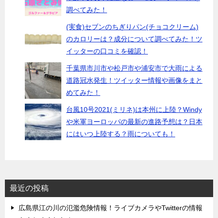
調べてみた！
(実食)セブンのちぎりパン(チョコクリーム)
のカロリーは？成分について調べてみた！ツ
イッターの口コミを確認！
千葉県市川市や松戸市や浦安市で大雨による
道路冠水発生！ツイッター情報や画像をまと
めてみた！
台風10号2021(ミリネ)は本州に上陸？Windy
や米軍ヨーロッパの最新の進路予想は？日本
にはいつ上陸する？雨についても！
最近の投稿
広島県江の川の氾濫危険情報！ライブカメラやTwitterの情報